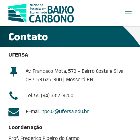
Skip
Menu
to
main
content
Contato
UFERSA
Av. Francisco Mota, 572 – Bairro Costa e Silva
CEP: 59.625-900 | Mossoró RN
Tel: 55 (84) 3317-8200
E-mail:
npc02@ufersa.edu.br
Coordenação
Prof. Frederico Ribeiro do Carmo