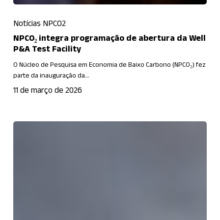
NPCO₂
Notícias NPCO2
integra
programação
NPCO₂ integra programação de abertura da Well
P&A Test Facility
de
abertura
O Núcleo de Pesquisa em Economia de Baixo Carbono (NPCO₂) fez
parte da inauguração da…
da
Well
11 de março de 2026
P&A
Test
NPCO2
Facility
analisou
possível
descobrimento
de
petróleo
em