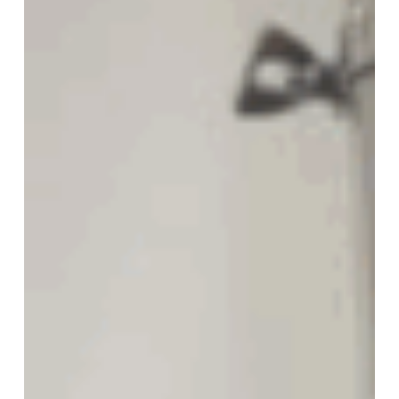
para
bolsa
remunerada