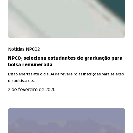
NPCO₂
Notícias NPCO2
seleciona
estudantes
NPCO₂ seleciona estudantes de graduação para
bolsa remunerada
de
graduação
Estão abertas até o dia 04 de fevereiro as inscrições para seleção
de bolsista de…
para
bolsa
2 de fevereiro de 2026
remunerada
Pós-
graduação
em