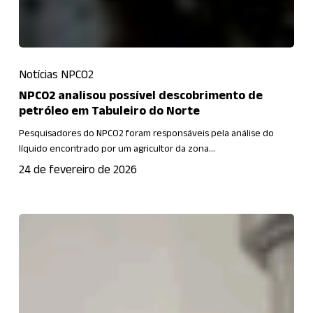
NPCO2
Notícias NPCO2
analisou
possível
NPCO2 analisou possível descobrimento de
petróleo em Tabuleiro do Norte
descobrimento
de
Pesquisadores do NPCO2 foram responsáveis pela análise do
líquido encontrado por um agricultor da zona…
petróleo
em
24 de fevereiro de 2026
Tabuleiro
do
NPCO₂
Norte
seleciona
estudantes
de
graduação